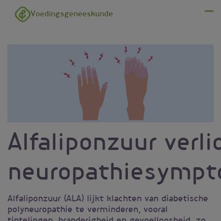
Overslaan en naar de inhoud gaan
Voedingsgeneeskunde
Menu
Alfaliponzuur verli
neuropathiesymp
Alfaliponzuur (ALA) lijkt klachten van diabetische
polyneuropathie te verminderen, vooral
tintelingen, branderigheid en gevoelloosheid, zo