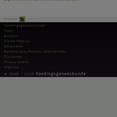
Arginine bij astma: verkennend onderzoek
RSS-feed
Voedingsgeneeskunde
Kantoormenu
Team
Auteurs
Media Medica
Adverteren
Aanleverspecificaties advertenties
Disclaimer
Privacy beleid
Website
© 2006 - 2026
Voedingsgeneeskunde