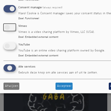
Doel
:
Functioneel
Auteur
Andrea van Vuuren
Consent manager
(always required)
Klaro! Cookie & Consent manager saves your consent status in the
Editienummer
Doel
:
Functioneel
634
Vimeo
Meer nieuwsbriefartikelen
Vimeo is a video sharing platform by Vimeo, LLC (USA).
Doel
:
Embedded external content
YouTube
YouTube is an online video sharing platform owned by Google.
Doel
:
Embedded external content
Alle services
Gebruik deze knop om alle services aan of uit te zetten.
Juiste omega-3/6-verhouding vertraagt prostaatkanker
Afwijzen
Accepteer