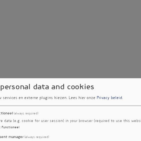
 personal data and cookies
w services en externe plugins kiezen.
Lees hier onze
Privacy beleid
.
ctioneel
(always required)
re data (e.g. cookie for user session) in your browser (required to use this websi
:
Functioneel
sent manager
(always required)