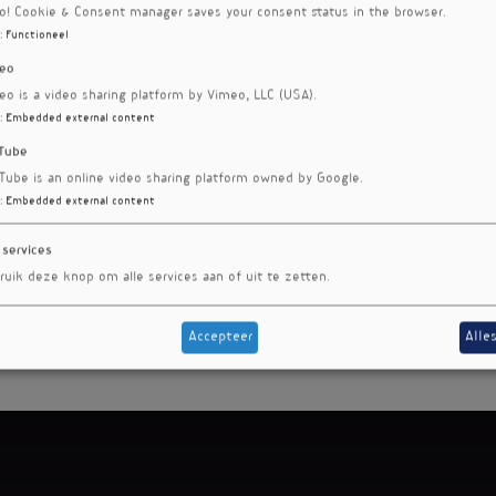
ro! Cookie & Consent manager saves your consent status in the browser.
:
Functioneel
eo
eo is a video sharing platform by Vimeo, LLC (USA).
:
Embedded external content
Tube
Tube is an online video sharing platform owned by Google.
:
Embedded external content
 services
ruik deze knop om alle services aan of uit te zetten.
Accepteer
Alle