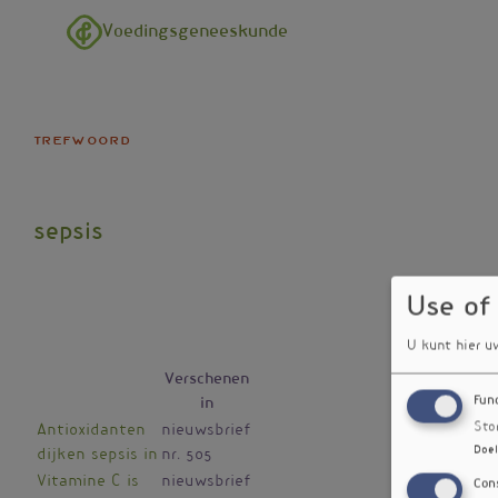
Overslaan en naar de inhoud gaan
Voedingsgeneeskunde
trefwoord
sepsis
Use of
U kunt hier u
Verschenen
Fun
in
Sto
Antioxidanten
nieuwsbrief
Doel
dijken sepsis in
nr. 505
Vitamine C is
nieuwsbrief
Con