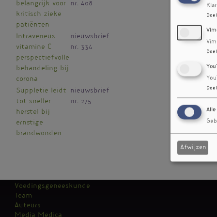
belangrijk voor
nr. 408
Kla
kritisch zieke
Doel
patiënten
Vim
Intraveneus
nieuwsbrief
Vim
vitamine C
nr. 334
Doel
perspectiefvolle
You
behandeling bij
You
corona
Doel
Suppletie leidt
nieuwsbrief
tot sneller
nr. 275
Alle
herstel bij
Geb
ernstige
brandwonden
Afwijzen
Voedingsgeneeskunde
Team
Kantoormenu
Auteurs
Media Medica