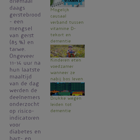
driemaal
daags
Mogelijk
gerstebrood
causaal
- een
verband tussen
mengsel
vitamine D-
tekort en
van gerst
dementie
(85 %) en
tarwe.
Ongeveer
Kinderen eten
11-14 uur na
voedzamer
hun laatste
wanneer ze
maaltijd
nabij bos leven
van de dag
werden de
deelnemers
Drukke wegen
onderzocht
leiden tot
dementie
op risico-
indicatoren
voor
diabetes en
hart- en