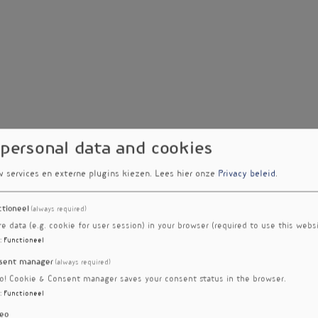
 personal data and cookies
w services en externe plugins kiezen.
Lees hier onze
Privacy beleid
.
ctioneel
(always required)
re data (e.g. cookie for user session) in your browser (required to use this websi
:
Functioneel
sent manager
(always required)
ro! Cookie & Consent manager saves your consent status in the browser.
:
Functioneel
eo