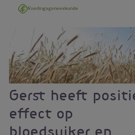
Overslaan en naar de inhoud gaan
Voedingsgeneeskunde
Gerst heeft positi
effect op
bloedsuiker en