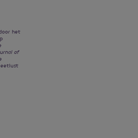
door het
op
e
urnal of
e
 eetlust