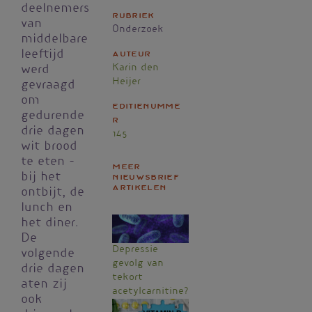
deelnemers
Rubriek
van
Onderzoek
middelbare
leeftijd
Auteur
Karin den
werd
Heijer
gevraagd
om
Editienumme
gedurende
r
drie dagen
145
wit brood
te eten -
Meer
bij het
nieuwsbrief
artikelen
ontbijt, de
lunch en
het diner.
De
Depressie
volgende
gevolg van
drie dagen
tekort
aten zij
acetylcarnitine?
ook