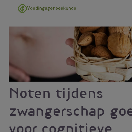
Overslaan en naar de inhoud gaan
Voedingsgeneeskunde
Noten tijdens
zwangerschap go
voor cognitieve