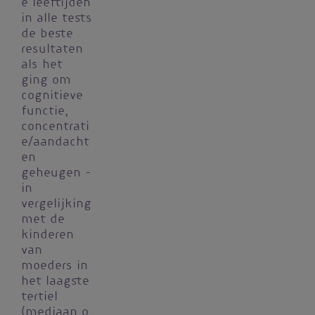
e leeftijden
in alle tests
de beste
resultaten
als het
ging om
cognitieve
functie,
concentrati
e/aandacht
en
geheugen –
in
vergelijking
met de
kinderen
van
moeders in
het laagste
tertiel
(mediaan 0