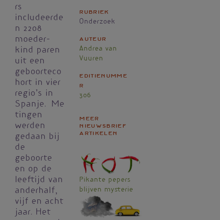
rs
Rubriek
includeerde
Onderzoek
n 2208
moeder-
Auteur
Andrea van
kind paren
Vuuren
uit een
geboorteco
Editienumme
hort in vier
r
regio’s in
306
Spanje. Me
tingen
Meer
werden
nieuwsbrief
artikelen
gedaan bij
de
geboorte
en op de
leeftijd van
Pikante pepers
blijven mysterie
anderhalf,
vijf en acht
jaar. Het