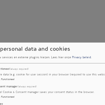
 personal data and cookies
w services en externe plugins kiezen.
Lees hier onze
Privacy beleid
.
ctioneel
(always required)
re data (e.g. cookie for user session) in your browser (required to use this websi
:
Functioneel
sent manager
(always required)
ro! Cookie & Consent manager saves your consent status in the browser.
:
Functioneel
eo