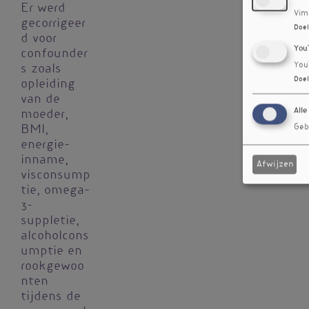
Er werd
Vim
gecorrigeer
Doel
d voor
You
confounder
You
s zoals
Doel
opleiding
van de
Alle
moeder,
Geb
BMI,
energie-
inname,
Afwijzen
visconsump
tie, omega-
3-
suppletie,
alcoholcons
umptie en
rookgewoo
nten
tijdens de