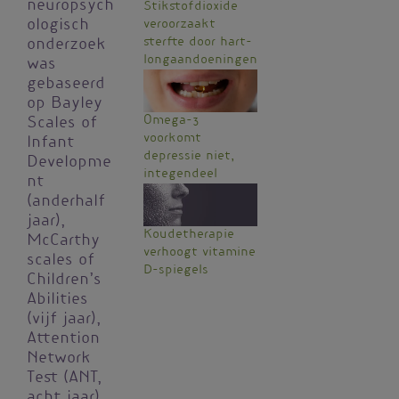
neuropsych
Stikstofdioxide
veroorzaakt
ologisch
sterfte door hart-
onderzoek
longaandoeningen
was
gebaseerd
op Bayley
Omega-3
Scales of
voorkomt
Infant
depressie niet,
Developme
integendeel
nt
(anderhalf
jaar),
Koudetherapie
McCarthy
verhoogt vitamine
scales of
D-spiegels
Children’s
Abilities
(vijf jaar),
Attention
Network
Test (ANT,
acht jaar)