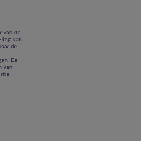
d
r van de
ling van
naar de
gen. De
n van
rtie